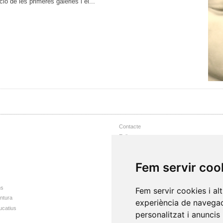
ó de les primeres galeries i el...
Contacte
Enllaços
Nota Legal
Accessibilitat web
Fem servir coo
Mapa web
ns
Fem servir cookies i al
intura
experiència de navegac
ucatius
personalitzat i anuncis 