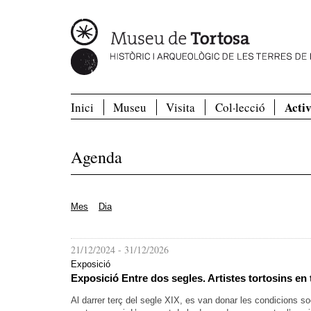
Activ
Inici
Museu
Visita
Col·lecció
Agenda
Mes
Dia
21/12/2024
-
31/12/2026
Exposició
Exposició Entre dos segles. Artistes tortosins en
Al darrer terç del segle XIX, es van donar les condicions 