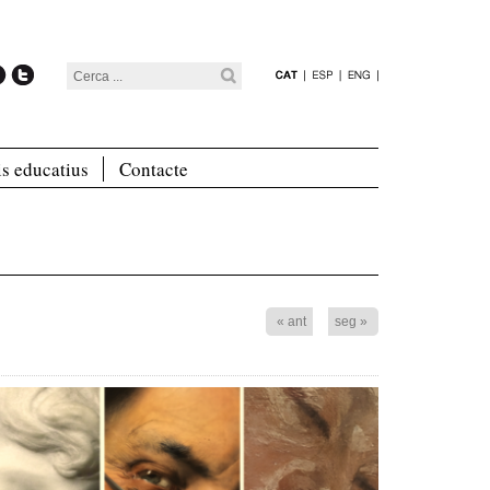
is educatius
Contacte
« ant
seg »