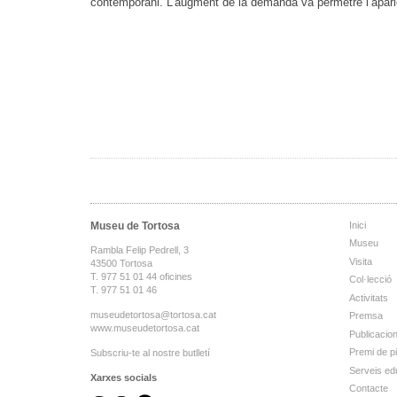
contemporani. L’augment de la demanda va permetre l’aparici
Museu de Tortosa
Inici
Museu
Rambla Felip Pedrell, 3
Visita
43500 Tortosa
T. 977 51 01 44 oficines
Col·lecció
T. 977 51 01 46
Activitats
museudetortosa@tortosa.cat
Premsa
www.museudetortosa.cat
Publicacio
Premi de p
Subscriu-te al nostre butlletí
Serveis ed
Xarxes socials
Contacte