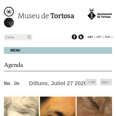
MENU
Agenda
Dilluns, Juliol 27 2026
« ant
seg »
Mes
Dia