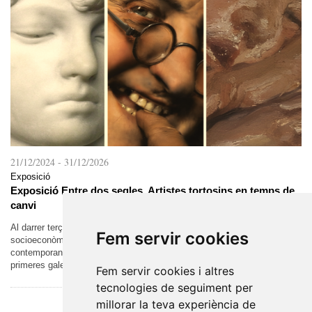
21/12/2024
-
31/12/2026
Exposició
Exposició Entre dos segles. Artistes tortosins en temps de
canvi
Al darrer terç del segle XIX, es van donar les condicions
Fem servir cookies
socioeconòmiques que van permetre la formació del món artístic
contemporani. L’augment de la demanda va permetre l’aparició de les
primeres galeries i el...
Fem servir cookies i altres
tecnologies de seguiment per
millorar la teva experiència de