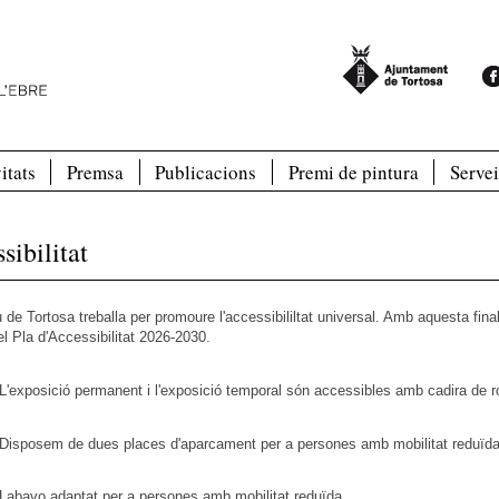
itats
Premsa
Publicacions
Premi de pintura
Servei
sibilitat
de Tortosa treballa per promoure l'accessibililtat universal. Amb aquesta final
el Pla d'Accessibilitat 2026-2030.
L'exposició permanent i l'exposició temporal són accessibles amb cadira de 
Disposem de dues places d'aparcament per a persones amb mobilitat reduïd
Labavo adaptat per a persones amb mobilitat reduïda