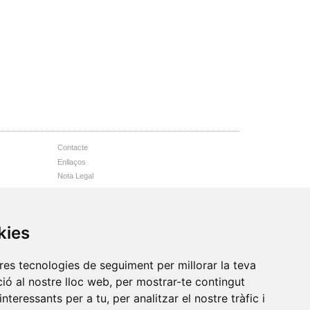
Contacte
Enllaços
Nota Legal
Accessibilitat web
Mapa web
kies
tres tecnologies de seguiment per millorar la teva
ió al nostre lloc web, per mostrar-te contingut
interessants per a tu, per analitzar el nostre tràfic i