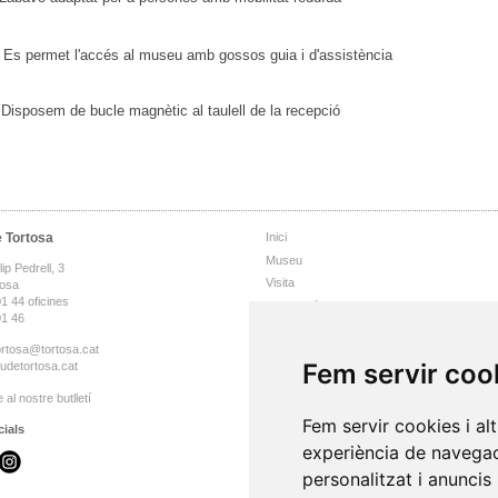
Es permet l'accés al museu amb gossos guia i d'assistència
Disposem de bucle magnètic al taulell de la recepció
 Tortosa
Inici
Museu
p Pedrell, 3
Visita
tosa
1 44 oficines
Col·lecció
01 46
Activitats
rtosa@tortosa.cat
Premsa
Fem servir coo
detortosa.cat
Publicacions
Premi de pintura
 al nostre butlletí
Serveis educatius
Fem servir cookies i al
cials
Contacte
experiència de navegac
personalitzat i anuncis 