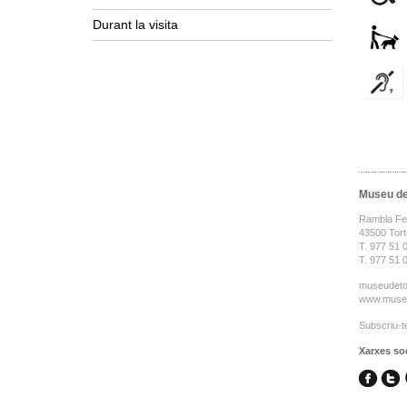
Durant la visita
Museu de
Rambla Feli
43500 Tor
T. 977 51 0
T. 977 51 
museudeto
www.museu
Subscriu-te
Xarxes so