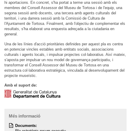
hi aportacions. En concret, s'ha portat a terme una sessió amb els
membres del Consell Assessor del Museu de Tortosa i de l'equip, una
segona sessió amb docents, una tercera amb agents culturals del
territori, i una darrera sessió amb la Comissió de Cultura de
l'Ajuntament de Tortosa. Finalment, amb l'objectiu de complementar els
resultats, s'ha elaborat una enquesta adreçada a la ciutadania en
general.
Una de les línies d'acció prioritàries definides per aquest pla es centra
en potenciar vincles estables amb entitats socials, associacions
culturals i agents locals, i impulsar projectes col·laboratius. Així mateix,
s'aposta per impulsar un nou model de governança participatiu, i
transformar el Consell Assessor del Museu de Tortosa en una
estructura col·laborativa estratègica, vinculada al desenvolupament del
projecte museístic.
Amb el suport de:
Més informació
Documents:
Pla estratègic resum executiu