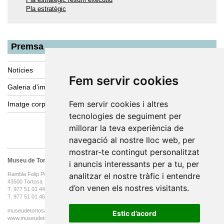
Pla estratègic
Premsa
Notícies
Fem servir cookies
Galeria d'imatges
Fem servir cookies i altres
Imatge corporativa
tecnologies de seguiment per
millorar la teva experiència de
navegació al nostre lloc web, per
mostrar-te contingut personalitzat
Museu de Tortosa
i anuncis interessants per a tu, per
analitzar el nostre tràfic i entendre
Rambla Felip Pedrell, 3
43500 Tortosa
d’on venen els nostres visitants.
T. 977 51 01 44 oficines
T. 977 51 01 46
museudetortosa@tortosa.cat
Estic d’acord
www.museudetortosa.cat