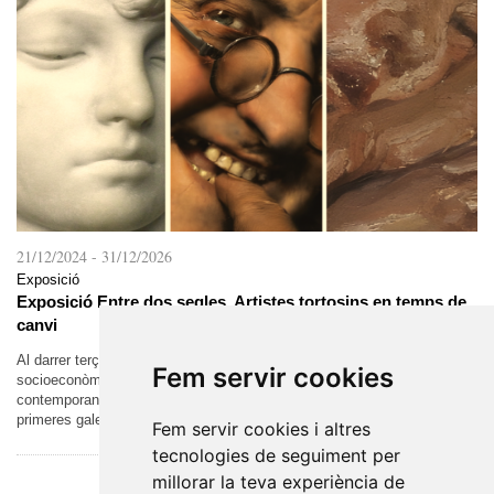
21/12/2024
-
31/12/2026
Exposició
Exposició Entre dos segles. Artistes tortosins en temps de
canvi
Al darrer terç del segle XIX, es van donar les condicions
Fem servir cookies
socioeconòmiques que van permetre la formació del món artístic
contemporani. L’augment de la demanda va permetre l’aparició de les
primeres galeries i el...
Fem servir cookies i altres
tecnologies de seguiment per
millorar la teva experiència de