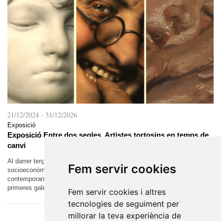
21/12/2024
-
31/12/2026
Exposició
Exposició Entre dos segles. Artistes tortosins en temps de
canvi
Al darrer terç del segle XIX, es van donar les condicions
Fem servir cookies
socioeconòmiques que van permetre la formació del món artístic
contemporani. L’augment de la demanda va permetre l’aparició de les
primeres galeries i el...
Fem servir cookies i altres
tecnologies de seguiment per
millorar la teva experiència de