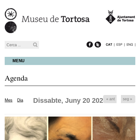
MENU
Agenda
Dissabte, Juny 20 2026
« ant
seg »
Mes
Dia