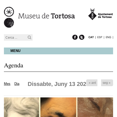
MENU
Agenda
Dissabte, Juny 13 2026
« ant
seg »
Mes
Dia