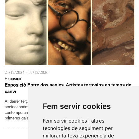
21/12/2024
-
31/12/2026
Exposició
Exposició Entre dos segles. Artistes tortosins en temps de
canvi
Al darrer terç del segle XIX, es van donar les condicions
Fem servir cookies
socioeconòmiques que van permetre la formació del món artístic
contemporani. L’augment de la demanda va permetre l’aparició de les
primeres galeries i el...
Fem servir cookies i altres
tecnologies de seguiment per
millorar la teva experiència de