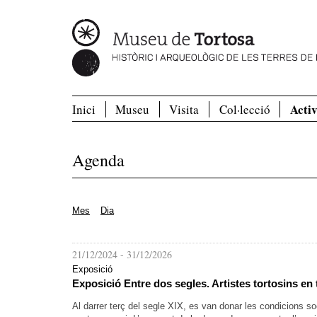
Activ
Inici
Museu
Visita
Col·lecció
Agenda
Mes
Dia
21/12/2024
-
31/12/2026
Exposició
Exposició Entre dos segles. Artistes tortosins en
Al darrer terç del segle XIX, es van donar les condicions 