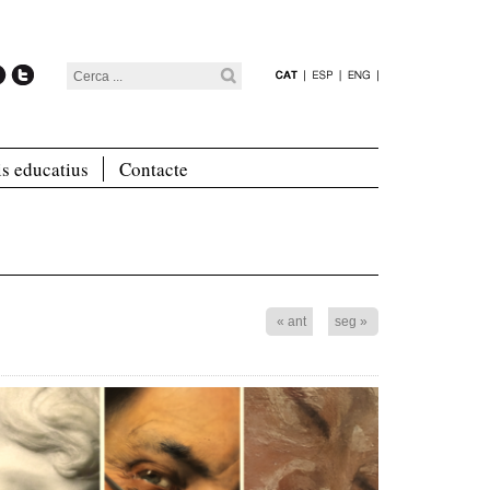
is educatius
Contacte
« ant
seg »