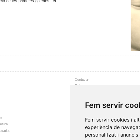
ó de les primeres galeries i el...
Contacte
Enllaços
Nota Legal
Accessibilitat web
Fem servir coo
Mapa web
ns
Fem servir cookies i al
intura
experiència de navegac
ucatius
personalitzat i anuncis 