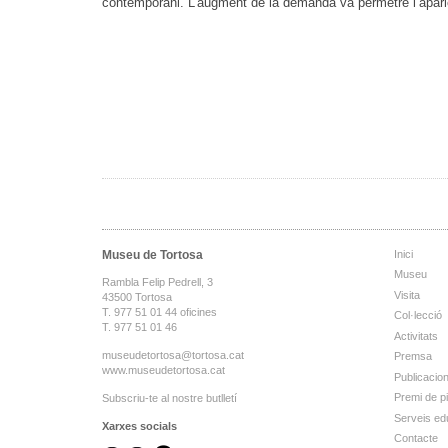
contemporani. L’augment de la demanda va permetre l’aparici
Museu de Tortosa
Inici
Museu
Rambla Felip Pedrell, 3
Visita
43500 Tortosa
T. 977 51 01 44 oficines
Col·lecció
T. 977 51 01 46
Activitats
museudetortosa@tortosa.cat
Premsa
www.museudetortosa.cat
Publicacio
Premi de p
Subscriu-te al nostre butlletí
Serveis ed
Xarxes socials
Contacte