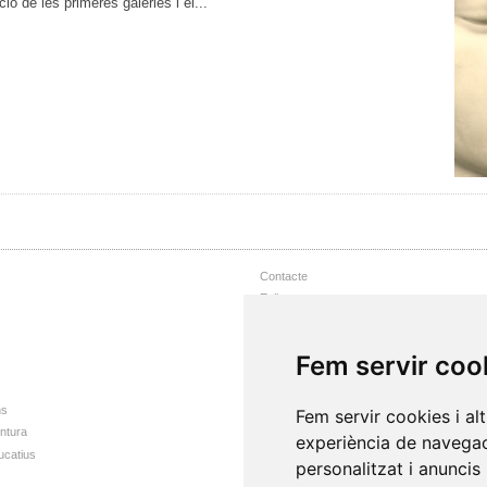
ó de les primeres galeries i el...
Contacte
Enllaços
Nota Legal
Accessibilitat web
Fem servir coo
Mapa web
ns
Fem servir cookies i al
intura
experiència de navegac
ucatius
personalitzat i anuncis 