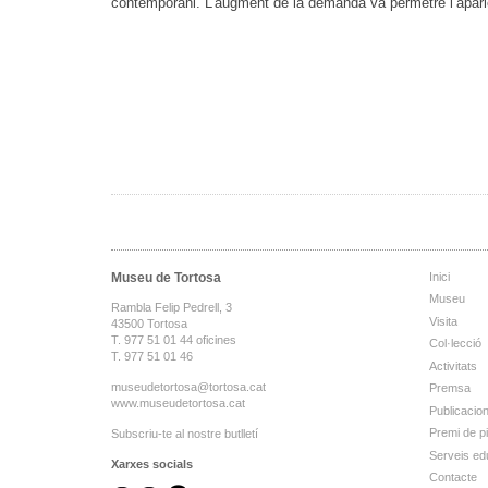
contemporani. L’augment de la demanda va permetre l’aparici
Museu de Tortosa
Inici
Museu
Rambla Felip Pedrell, 3
Visita
43500 Tortosa
T. 977 51 01 44 oficines
Col·lecció
T. 977 51 01 46
Activitats
museudetortosa@tortosa.cat
Premsa
www.museudetortosa.cat
Publicacio
Premi de p
Subscriu-te al nostre butlletí
Serveis ed
Xarxes socials
Contacte