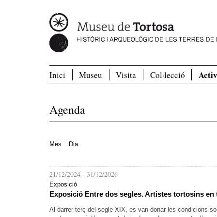
Activ
Inici
Museu
Visita
Col·lecció
Agenda
Mes
Dia
21/12/2024
-
31/12/2026
Exposició
Exposició Entre dos segles. Artistes tortosins en
Al darrer terç del segle XIX, es van donar les condicions 