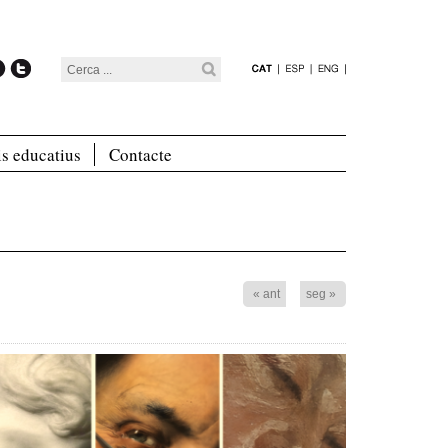
is educatius
Contacte
« ant
seg »