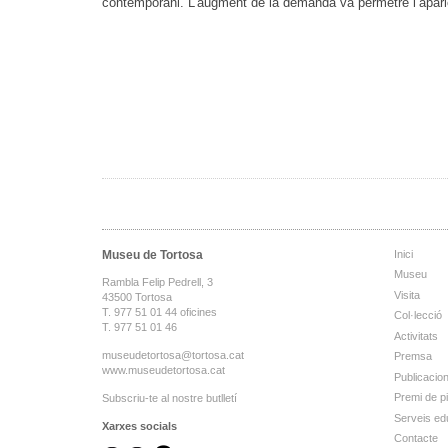
contemporani. L’augment de la demanda va permetre l’aparici
Museu de Tortosa
Inici
Museu
Rambla Felip Pedrell, 3
Visita
43500 Tortosa
T. 977 51 01 44 oficines
Col·lecció
T. 977 51 01 46
Activitats
museudetortosa@tortosa.cat
Premsa
www.museudetortosa.cat
Publicacio
Premi de p
Subscriu-te al nostre butlletí
Serveis ed
Xarxes socials
Contacte