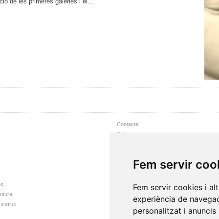
ó de les primeres galeries i el...
Contacte
Enllaços
Nota Legal
Accessibilitat web
Fem servir coo
Mapa web
ns
Fem servir cookies i al
intura
experiència de navegac
ucatius
personalitzat i anuncis 