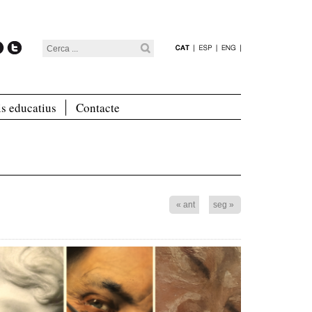
is educatius
Contacte
« ant
seg »