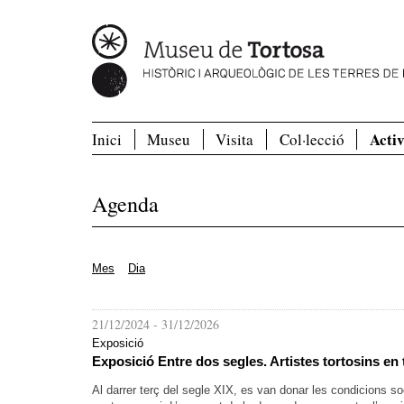
Activ
Inici
Museu
Visita
Col·lecció
Agenda
Mes
Dia
21/12/2024
-
31/12/2026
Exposició
Exposició Entre dos segles. Artistes tortosins en
Al darrer terç del segle XIX, es van donar les condicions 